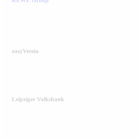
REWE Group
easyVerein
Leipziger Volksbank