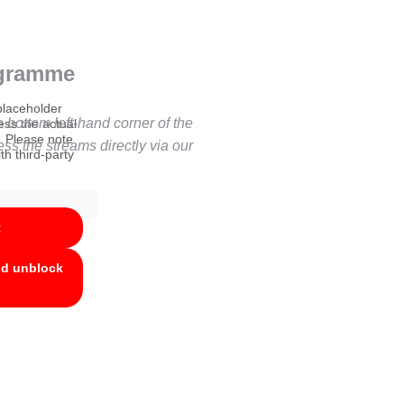
ogramme
placeholder
 bottom left-hand corner of the
ess the actual
. Please note
ess the streams directly via our
th third-party
t
nd unblock