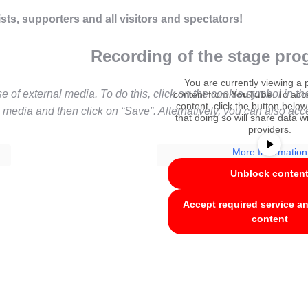
ists, supporters and all visitors and spectators!
Recording of the stage pr
You are currently viewing a 
 of external media. To do this, click on the cookie symbol in the
content from
YouTube
. To acc
content, click the button below
l media and then click on “Save”. Alternatively, you can also acc
that doing so will share data wi
providers.
More Information
Unblock conten
Accept required service a
content