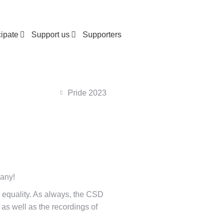
cipate
Support us
Supporters
Pride 2023
many!
d equality. As always, the CSD
as well as the recordings of