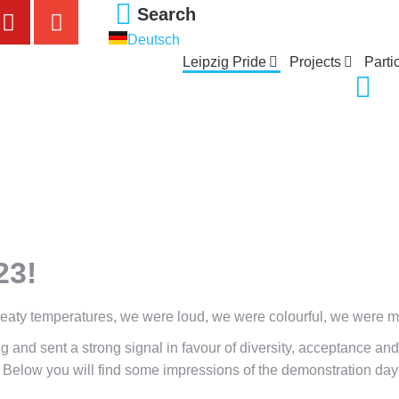
Search
Deutsch
Leipzig Pride
Projects
Parti
23!
weaty temperatures, we were loud, we were colourful, we were 
ng and sent a strong signal in favour of diversity, acceptance an
Below you will find some impressions of the demonstration day 