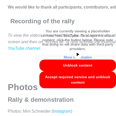
We would like to thank all participants, contributors, art
Recording of the rally
You are currently viewing a placeholder
To view the videos on our website, you must agree to the use
content from
YouTube
. To access the actual
content, click the button below. Please note
screen and then on “Accept all” or only activate the externa
that doing so will share data with third-party
YouTube channel
.
providers.
More Information
Unblock content
Accept required service and unblock
content
Photos
Rally & demonstration
Photos: Mim Schneider (
Instagram
)